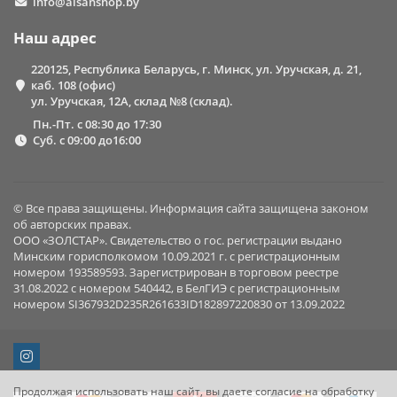
info@alsanshop.by
Наш адрес
220125, Республика Беларусь, г. Минск, ул. Уручская, д. 21,
каб. 108 (офис)
ул. Уручская, 12А, склад №8 (склад).
Пн.-Пт. с 08:30 до 17:30
Суб. с 09:00 до16:00
© Все права защищены. Информация сайта защищена законом
об авторских правах.
ООО «ЗОЛСТАР». Свидетельство о гос. регистрации выдано
Минским горисполкомом 10.09.2021 г. с регистрационным
номером 193589593. Зарегистрирован в торговом реестре
31.08.2022 с номером 540442, в БелГИЭ с регистрационным
номером SI367932D235R261633ID182897220830 от 13.09.2022
Продолжая использовать наш сайт, вы даете согласие на обработку