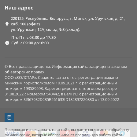
Наш адрес
220125, Республика Беларусь, г. Минск, ул. Уручская, д. 21,
каб. 108 (офис)
ул. Уручская, 12А, склад №8 (склад).
Пн.-Пт. с 08:30 до 17:30
Суб. с 09:00 до16:00
© Все права защищены. Информация сайта защищена законом
об авторских правах.
ООО «ЗОЛСТАР». Свидетельство о гос. регистрации выдано
Минским горисполкомом 10.09.2021 г. с регистрационным
номером 193589593. Зарегистрирован в торговом реестре
31.08.2022 с номером 540442, в БелГИЭ с регистрационным
номером SI367932D235R261633ID182897220830 от 13.09.2022
Продолжая использовать наш сайт, вы даете согласие на обработку
файлов cookie, которые обеспечивают правильную работу сайта.