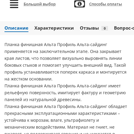
Большой выбор
Способы оплаты
Описание
Характеристики
Отзывы
Вопрос-
0
Планка финишная Альта Профиль Альта-сайдинг
применяется на заключительном этапе. Она закрывает
края листов, что позволяет визуально выровнять линии
боковых стыков и помогает улучшить внешний вид. Такой
профиль устанавливается поперек каркаса и монтируется
на жестком основании.
Планка финишная Альта Профиль Альта-сайдинг имеет
рельефную поверхность, имитирует фактуру и геометрию
панелей из натуральной древесины.
Планка финишная Альта Профиль Альта-сайдинг обладает
прекрасными эксплуатационными характеристиками –
устойчива к морозам, влаге, ультрафиолету и
механическим воздействиям. Материал не гниет, не
ржавеет, не поддерживает горение и не нуждается в