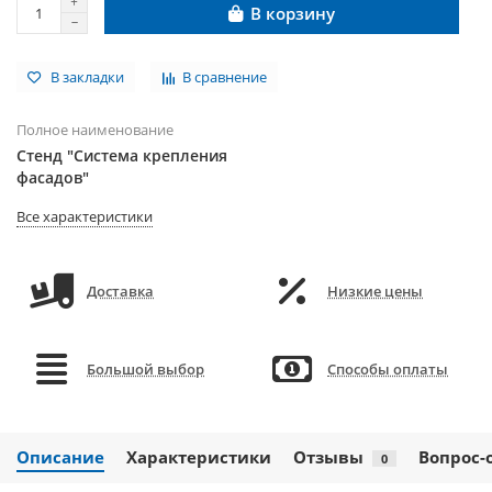
В корзину
В закладки
В сравнение
Полное наименование
Стенд "Система крепления
фасадов"
Все характеристики
Доставка
Низкие цены
Большой выбор
Способы оплаты
Описание
Характеристики
Отзывы
Вопрос-
0