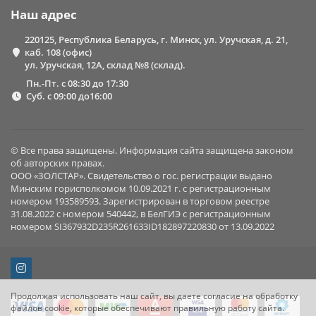
Наш адрес
220125, Республика Беларусь, г. Минск, ул. Уручская, д. 21,
каб. 108 (офис)
ул. Уручская, 12А, склад №8 (склад).
Пн.-Пт. с 08:30 до 17:30
Суб. с 09:00 до16:00
© Все права защищены. Информация сайта защищена законом
об авторских правах.
ООО «ЗОЛСТАР». Свидетельство о гос. регистрации выдано
Минским горисполкомом 10.09.2021 г. с регистрационным
номером 193589593. Зарегистрирован в торговом реестре
31.08.2022 с номером 540442, в БелГИЭ с регистрационным
номером SI367932D235R261633ID182897220830 от 13.09.2022
Продолжая использовать наш сайт, вы даете согласие на обработку
файлов cookie, которые обеспечивают правильную работу сайта.